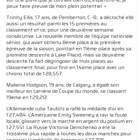
peux faire preuve de mon plein potentiel. »
Trinity Ellis, 17 ans, de Pemberton, C.-B., a décroché elle
aussi un résultat parmi les 15 premières au
classement et ce, pour une deuxième semaine
consécutive. La nouvelle membre de l’équipe nationale
sénior, qui avait obtenu 8ème place à la première
épreuve de la saison, pointait en 11ème place après sa
première descente à Lake Placid, mais sa deuxième
descente l’a fait dégringoler de trois places au
classement final, pour finir en 14ème place avec un
chrono total de 1:28,557.
Makena Hodgson, 19 ans, de Calgary, a égalé son
meilleur en carrière de Coupe du monde, se classant
19ème en 1:29,212.
L’Allemande Julia Taubitz a raflé la médaille d’or en
1:27,484. L’Américaine Emily Sweeney a ravi la foule
locale, glissant vers la marche en argent du podium en
1:27,551. La Russe Viktoriia Demchenko a été la
troisième plus rapide à toutes les deux manches pour
se payer la médaille de bronze en 1:27,706.