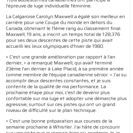
l’épreuve de luge individuelle féminine.
La Calgaroise Carolyn Maxwell a égalé son meilleur en
carrière pour une Coupe du monde en dehors du
Canada, obtenant le 11ème rang au classement final.
Maxwell, 19 ans, a inscrit un temps total de 1:28,376
pour ses deux descentes de cette piste qui avait
accueilli les Jeux olympiques d’hiver de 1980.
« C’est une grande amélioration par rapport à l’an
dernier, » a remarqué Maxwell, qui avait terminé
23ème l’an dernier à Lake Placid, à sa première année
comme membre de l’équipe canadienne sénior. « J’ai su
accomplir deux descentes constantes, et je suis
contente de la qualité de ma performance. La
prochaine étape pour moi, c’est de devenir plus
confortable sur ma luge et adopter une démarche plus
agressive, surtout sur ces pistes qui ont un grand
niveau de difficulté sur le plan technique.
« C’est une bonne préparation aux courses de la
semaine prochaine à Whistler. J’ai hâte de concourir
sur une piste que je connais bien où, espérons-le, je