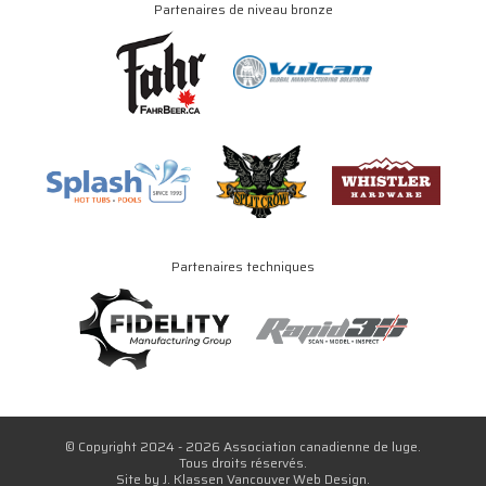
Partenaires de niveau bronze
Partenaires techniques
© Copyright 2024 - 2026 Association canadienne de luge.
Tous droits réservés.
Site by
J. Klassen
Vancouver Web Design
.