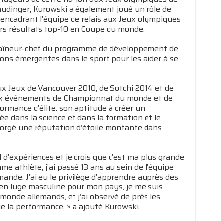
audinger, Kurowski a également joué un rôle de
ncadrant l’équipe de relais aux Jeux olympiques
eurs résultats top-10 en Coupe du monde.
ntraîneur-chef du programme de développement de
tions émergentes dans le sport pour les aider à se
x Jeux de Vancouver 2010, de Sotchi 2014 et de
eux événements de Championnat du monde et de
rmance d’élite, son aptitude à créer un
e dans la science et dans la formation et le
forgé une réputation d’étoile montante dans
l d’expériences et je crois que c’est ma plus grande
mme athlète, j’ai passé 13 ans au sein de l’équipe
emande. J’ai eu le privilège d’apprendre auprès des
en luge masculine pour mon pays, je me suis
nde allemands, et j’ai observé de près les
e la performance, » a ajouté Kurowski.