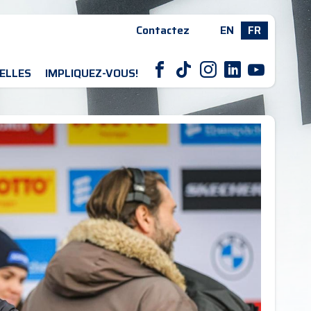
Contactez
EN
FR
F
T
I
L
Y
ELLES
IMPLIQUEZ-VOUS!