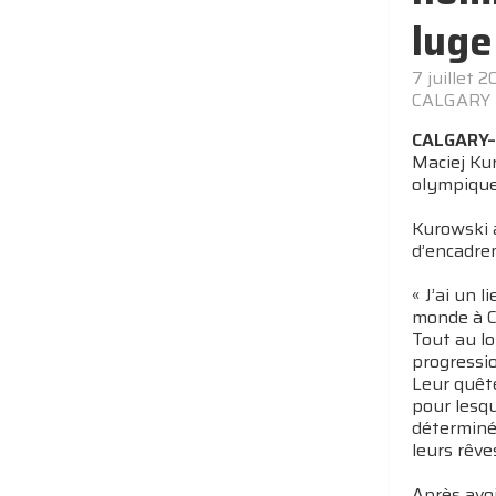
luge
7 juillet 
CALGARY
CALGARY
Maciej Kur
olympique
Kurowski 
d’encadre
« J’ai un 
monde à Ca
Tout au lo
progressio
Leur quête
pour lesqu
déterminé 
leurs rêves
Après avoi