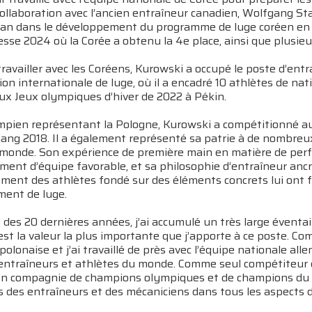
ollaboration avec l’ancien entraîneur canadien, Wolfgang St
lan dans le développement du programme de luge coréen en e
esse 2024 où la Corée a obtenu la 4e place, ainsi que plusi
travailler avec les Coréens, Kurowski a occupé le poste d’e
ion internationale de luge, où il a encadré 10 athlètes de na
aux Jeux olympiques d’hiver de 2022 à Pékin.
ympien représentant la Pologne, Kurowski a compétitionné au
ng 2018. Il a également représenté sa patrie à de nombr
monde. Son expérience de première main en matière de perfo
ent d’équipe favorable, et sa philosophie d’entraîneur ancré
ment des athlètes fondé sur des éléments concrets lui ont 
ment de luge.
 des 20 dernières années, j’ai accumulé un très large éventai
’est la valeur la plus importante que j’apporte à ce poste. Co
polonaise et j’ai travaillé de près avec l’équipe nationale all
 entraîneurs et athlètes du monde. Comme seul compétiteur 
en compagnie de champions olympiques et de champions du mo
 des entraîneurs et des mécaniciens dans tous les aspects d