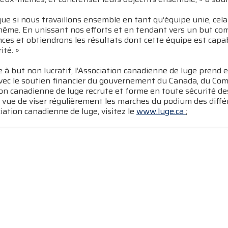
 que si nous travaillons ensemble en tant qu’équipe unie, cela
-même. En unissant nos efforts et en tendant vers un but co
es et obtiendrons les résultats dont cette équipe est capabl
ité. »
à but non lucratif, l’Association canadienne de luge prend 
vec le soutien financier du gouvernement du Canada, du Com
ion canadienne de luge recrute et forme en toute sécurité d
 vue de viser régulièrement les marches du podium des différ
ciation canadienne de luge, visitez le
www.luge.ca
;