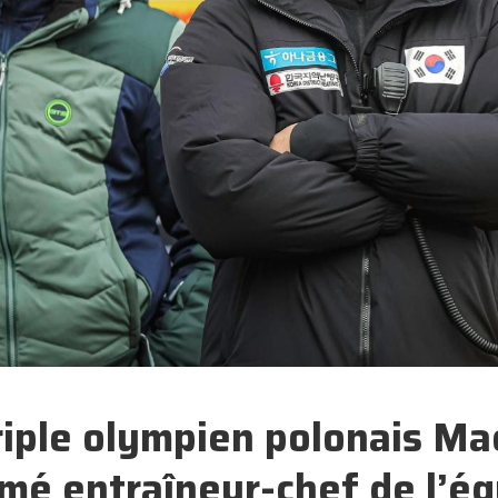
riple olympien polonais Ma
é entraîneur-chef de l’éq