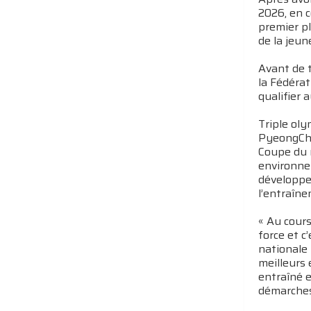
2026, en c
premier p
de la jeun
Avant de 
la Fédérat
qualifier 
Triple ol
PyeongCha
Coupe du 
environnem
développe
l’entraîne
« Au cours
force et c
nationale 
meilleurs
entraîné 
démarches