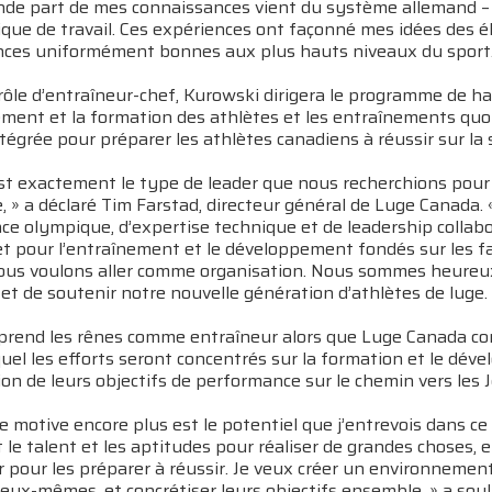
nde part de mes connaissances vient du système allemand – 
ique de travail. Ces expériences ont façonné mes idées des 
ces uniformément bonnes aux plus hauts niveaux du sport.
rôle d’entraîneur-chef, Kurowski dirigera le programme de
ent et la formation des athlètes et les entraînements quoti
tégrée pour préparer les athlètes canadiens à réussir sur la 
est exactement le type de leader que nous recherchions pour
 » a déclaré Tim Farstad, directeur général de Luge Canada.
ce olympique, d’expertise technique et de leadership collab
t pour l’entraînement et le développement fondés sur les fa
ous voulons aller comme organisation. Nous sommes heureux d
et de soutenir notre nouvelle génération d’athlètes de luge.
prend les rênes comme entraîneur alors que Luge Canada 
uel les efforts seront concentrés sur la formation et le dé
tion de leurs objectifs de performance sur le chemin vers les
e motive encore plus est le potentiel que j’entrevois dans ce 
le talent et les aptitudes pour réaliser de grandes choses,
 pour les préparer à réussir. Je veux créer un environnement
’eux-mêmes, et concrétiser leurs objectifs ensemble, » a sou