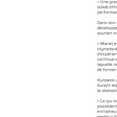
« Une gra
solide éth
performan
Dans son 
développem
soutien in
« Maciej 
olympique,
d’expérien
continue e
laquelle n
de former 
Kurowski 
durant leq
la réalisa
« Ce qui m
possèdent 
entraîneur
meilleur d