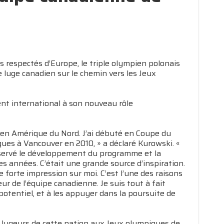
 respectés d’Europe, le triple olympien polonais
e luge canadien sur le chemin vers les Jeux
nt international à son nouveau rôle
ité en Amérique du Nord. J’ai débuté en Coupe du
ques à Vancouver en 2010, » a déclaré Kurowski. «
 observé le développement du programme et la
des années. C’était une grande source d’inspiration.
e forte impression sur moi. C’est l’une des raisons
r de l’équipe canadienne. Je suis tout à fait
n potentiel, et à les appuyer dans la poursuite de
es lugeurs de cette nation aux Jeux olympiques de