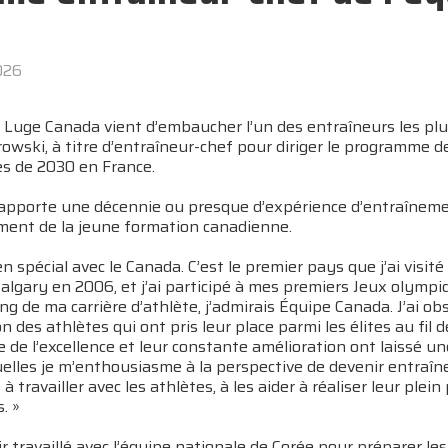
2026
–
Luge Canada vient d’embaucher l’un des entraîneurs les plus
owski, à titre d’entraîneur-chef pour diriger le programme d
s de 2030 en France.
apporte une décennie ou presque d’expérience d’entraîneme
ment de la jeune formation canadienne.
lien spécial avec le Canada. C’est le premier pays que j’ai vis
lgary en 2006, et j’ai participé à mes premiers Jeux olympi
ng de ma carrière d’athlète, j’admirais Équipe Canada. J’ai
n des athlètes qui ont pris leur place parmi les élites au fil 
 de l’excellence et leur constante amélioration ont laissé un
elles je m’enthousiasme à la perspective de devenir entraîneu
à travailler avec les athlètes, à les aider à réaliser leur plei
. »
r travaillé avec l’équipe nationale de Corée pour préparer l