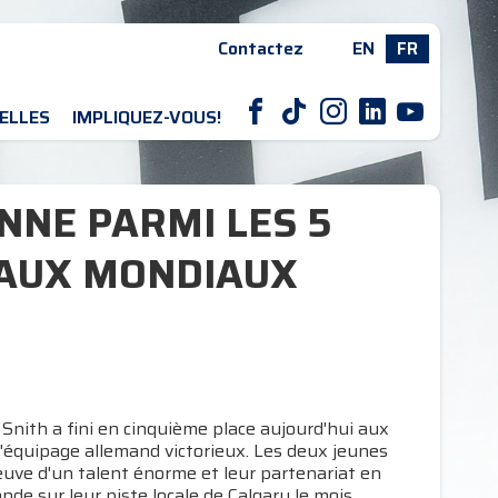
Contactez
EN
FR
F
T
I
L
Y
ELLES
IMPLIQUEZ-VOUS!
NNE PARMI LES 5
 AUX MONDIAUX
Snith a fini en cinquième place aujourd'hui aux
l'équipage allemand victorieux. Les deux jeunes
euve d'un talent énorme et leur partenariat en
de sur leur piste locale de Calgary le mois