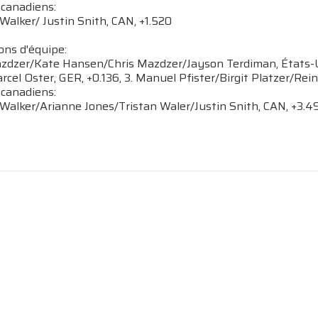
 canadiens:
 Walker/ Justin Snith, CAN, +1.520
ons d'équipe:
azdzer/Kate Hansen/Chris Mazdzer/Jayson Terdiman, États-Un
cel Oster, GER, +0.136, 3. Manuel Pfister/Birgit Platzer/Re
 canadiens:
 Walker/Arianne Jones/Tristan Waler/Justin Snith, CAN, +3.4