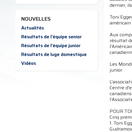
dernier, i
Toni Egger
NOUVELLES
américain 
Actualités
Aux compét
Résultats de l'équipe senior
résultat d
Résultats de l'équipe junior
l'Américai
canadienne
Résultats de luge domestique
Vidéos
Les Mondi
junior.
L'associat
Centre d'
canadiens 
l'Associat
POUR TOU
Cinq prem
1. Toni Eg
Gudramovi