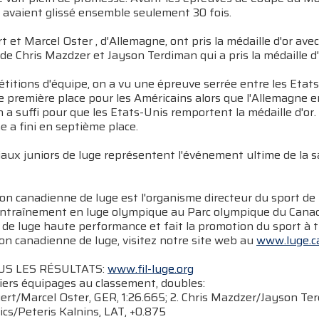
ls avaient glissé ensemble seulement 30 fois.
t et Marcel Oster , d'Allemagne, ont pris la médaille d'or ave
de Chris Mazdzer et Jayson Terdiman qui a pris la médaille d
itions d'équipe, on a vu une épreuve serrée entre les Etats-
e première place pour les Américains alors que l'Allemagne e
n a suffi pour que les Etats-Unis remportent la médaille d'or.
 a fini en septième place.
aux juniors de luge représentent l'événement ultime de la 
ion canadienne de luge est l'organisme directeur du sport d
entraînement en luge olympique au Parc olympique du Canada
de luge haute performance et fait la promotion du sport à tr
ion canadienne de luge, visitez notre site web au
www.luge.c
S LES RÉSULTATS:
www.fil-luge.org
iers équipages au classement, doubles:
gert/Marcel Oster, GER, 1:26.665; 2. Chris Mazdzer/Jayson Ter
cs/Peteris Kalnins, LAT, +0.875