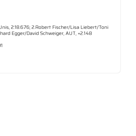
is, 2:18.676; 2.Robert Fischer/Lisa Liebert/Toni
inhard Egger/David Schweiger, AUT, +2.148
91