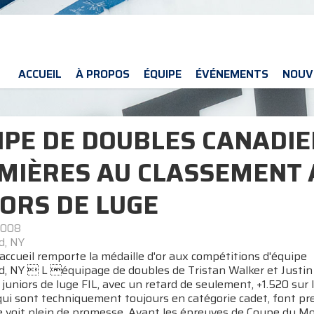
ACCUEIL
À PROPOS
ÉQUIPE
ÉVÉNEMENTS
NOUV
IPE DE DOUBLES CANADIE
MIÈRES AU CLASSEMENT
IORS DE LUGE
2008
d, NY
accueil remporte la médaille d'or aux compétitions d'équipe
d, NY  L équipage de doubles de Tristan Walker et Justin 
uniors de luge FIL, avec un retard de seulement, +1.520 sur 
qui sont techniquement toujours en catégorie cadet, font pr
 voit plein de promesse. Avant les épreuves de Coupe du Mon