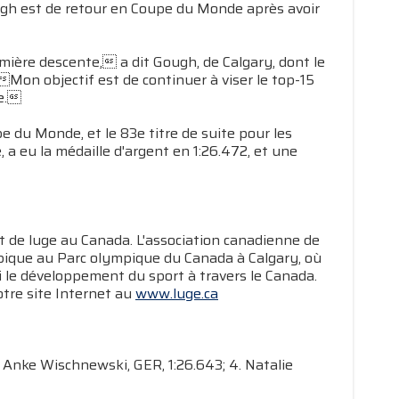
ough est de retour en Coupe du Monde après avoir
emière descente, a dit Gough, de Calgary, dont le
 Mon objectif est de continuer à viser le top-15
te.
 du Monde, et le 83e titre de suite pour les
 a eu la médaille d'argent en 1:26.472, et une
rt de luge au Canada. L'association canadienne de
pique au Parc olympique du Canada à Calgary, où
si le développement du sport à travers le Canada.
otre site Internet au
www.luge.ca
. Anke Wischnewski, GER, 1:26.643; 4. Natalie