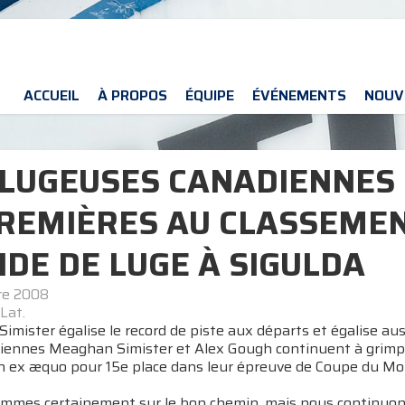
ACCUEIL
À PROPOS
ÉQUIPE
ÉVÉNEMENTS
NOUV
 LUGEUSES CANADIENNES 
PREMIÈRES AU CLASSEMEN
DE DE LUGE À SIGULDA
re 2008
Lat.
mister égalise le record de piste aux départs et égalise au
iennes Meaghan Simister et Alex Gough continuent à grimper 
en ex æquo pour 15e place dans leur épreuve de Coupe du Mon
mes certainement sur le bon chemin, mais nous continuons 