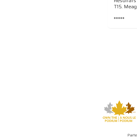
Résultats 
T15. Meagh
*****
Parte