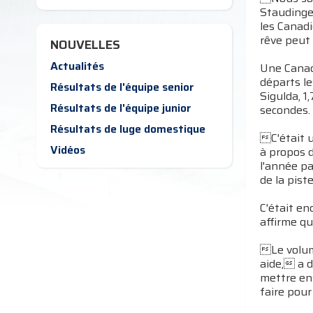
Staudinger
les Canad
rêve peut
NOUVELLES
Actualités
Une Canad
départs le
Résultats de l'équipe senior
Sigulda, 1
Résultats de l'équipe junior
secondes.
Résultats de luge domestique
C'était u
Vidéos
à propos 
l'année pa
de la pist
C'était en
affirme qu
Le volum
aide, a d
mettre ens
faire pour