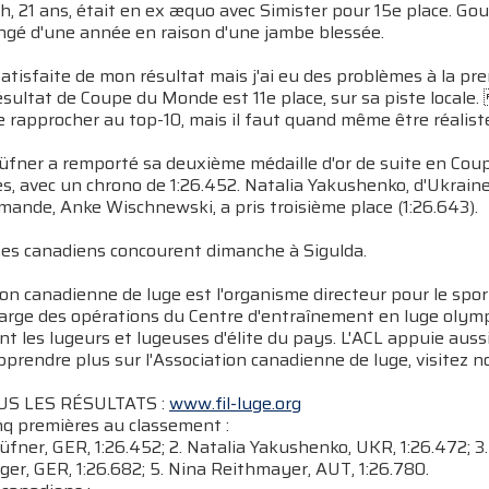
h, 21 ans, était en ex æquo avec Simister pour 15e place. G
ongé d'une année en raison d'une jambe blessée.
atisfaite de mon résultat mais j'ai eu des problèmes à la pr
ésultat de Coupe du Monde est 11e place, sur sa piste locale.
e rapprocher au top-10, mais il faut quand même être réalis
fner a remporté sa deuxième médaille d'or de suite en Coupe
, avec un chrono de 1:26.452. Natalia Yakushenko, d'Ukraine,
mande, Anke Wischnewski, a pris troisième place (1:26.643).
s canadiens concourent dimanche à Sigulda.
ion canadienne de luge est l'organisme directeur pour le spo
harge des opérations du Centre d'entraînement en luge olym
nt les lugeurs et lugeuses d'élite du pays. L'ACL appuie aus
prendre plus sur l'Association canadienne de luge, visitez n
S LES RÉSULTATS :
www.fil-luge.org
nq premières au classement :
üfner, GER, 1:26.452; 2. Natalia Yakushenko, UKR, 1:26.472; 3
er, GER, 1:26.682; 5. Nina Reithmayer, AUT, 1:26.780.