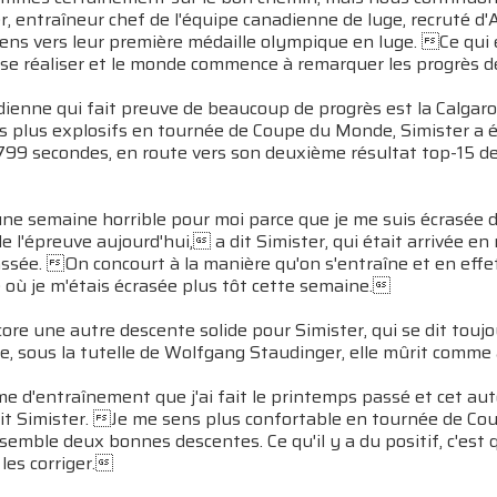
, entraîneur chef de l'équipe canadienne de luge, recruté d'
iens vers leur première médaille olympique en luge. Ce qui
 se réaliser et le monde commence à remarquer les progrès 
ienne qui fait preuve de beaucoup de progrès est la Calgaro
s plus explosifs en tournée de Coupe du Monde, Simister a ég
,799 secondes, en route vers son deuxième résultat top-15 de
ne semaine horrible pour moi parce que je me suis écrasée de
de l'épreuve aujourd'hui, a dit Simister, qui était arrivé
ssée. On concourt à la manière qu'on s'entraîne et en effet,
e où je m'étais écrasée plus tôt cette semaine.
core une autre descente solide pour Simister, qui se dit toujo
e, sous la tutelle de Wolfgang Staudinger, elle mûrit comme 
e d'entraînement que j'ai fait le printemps passé et cet au
it Simister. Je me sens plus confortable en tournée de Coup
emble deux bonnes descentes. Ce qu'il y a du positif, c'est que
 les corriger.