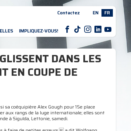
Contactez
EN
FR
F
T
I
L
Y
ELLES
IMPLIQUEZ-VOUS!
GLISSENT DANS LES
T EN COUPE DE
ssi sa coéquipière Alex Gough pour 15e place
aux rangs de la luge internationale; elles sont
de à Sigulda, Lettonie, samedi.
à faire de petites erreurs, a dit Wolfgang