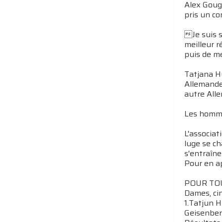
Alex Goug
pris un c
Je suis s
meilleur r
puis de m
Tatjana Hü
Allemandes
autre Alle
Les homme
L'associat
luge se c
s'entraîne
Pour en ap
POUR TOU
Dames, ci
1.Tatjun H
Geisenberg