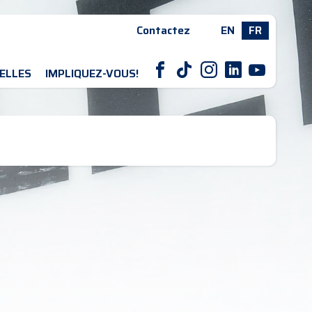
Contactez
EN
FR
F
T
I
L
Y
ELLES
IMPLIQUEZ-VOUS!