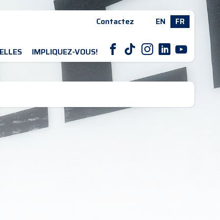
Contactez
EN
FR
F
T
I
L
Y
ELLES
IMPLIQUEZ-VOUS!