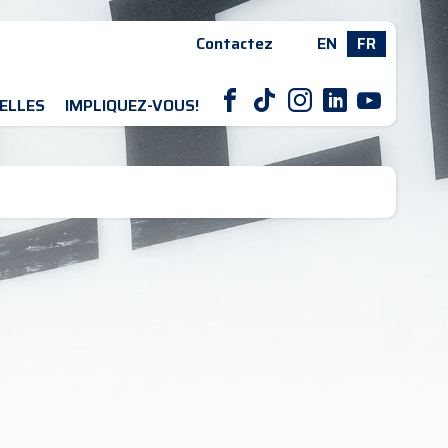
Contactez
EN
FR
F
T
I
L
Y
ELLES
IMPLIQUEZ-VOUS!