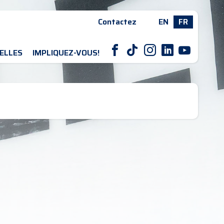
Contactez
EN
FR
F
T
I
L
Y
ELLES
IMPLIQUEZ-VOUS!