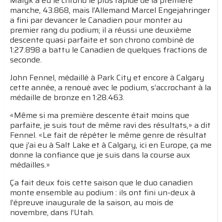
Malyk a eu le chrono le plus rapide de la première
manche, 43.868, mais l’Allemand Marcel Engejahringer
a fini par devancer le Canadien pour monter au
premier rang du podium; il a réussi une deuxième
descente quasi parfaite et son chrono combiné de
1:27.898 a battu le Canadien de quelques fractions de
seconde.
John Fennel, médaillé à Park City et encore à Calgary
cette année, a renoué avec le podium, s’accrochant à la
médaille de bronze en 1:28.463.
«Même si ma première descente était moins que
parfaite, je suis tout de même ravi des résultats,» a dit
Fennel. «Le fait de répéter le même genre de résultat
que j’ai eu à Salt Lake et à Calgary, ici en Europe, ça me
donne la confiance que je suis dans la course aux
médailles.»
Ça fait deux fois cette saison que le duo canadien
monte ensemble au podium : ils ont fini un-deux à
l’épreuve inaugurale de la saison, au mois de
novembre, dans l’Utah.