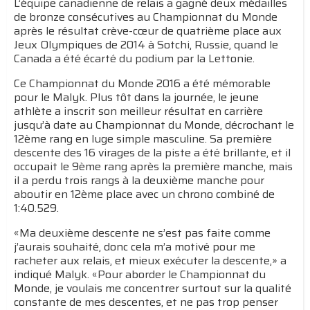
L’équipe canadienne de relais a gagné deux médailles
de bronze consécutives au Championnat du Monde
après le résultat crève-cœur de quatrième place aux
Jeux Olympiques de 2014 à Sotchi, Russie, quand le
Canada a été écarté du podium par la Lettonie.
Ce Championnat du Monde 2016 a été mémorable
pour le Malyk. Plus tôt dans la journée, le jeune
athlète a inscrit son meilleur résultat en carrière
jusqu’à date au Championnat du Monde, décrochant le
12ème rang en luge simple masculine. Sa première
descente des 16 virages de la piste a été brillante, et il
occupait le 9ème rang après la première manche, mais
il a perdu trois rangs à la deuxième manche pour
aboutir en 12ème place avec un chrono combiné de
1:40.529.
«Ma deuxième descente ne s’est pas faite comme
j’aurais souhaité, donc cela m’a motivé pour me
racheter aux relais, et mieux exécuter la descente,» a
indiqué Malyk. «Pour aborder le Championnat du
Monde, je voulais me concentrer surtout sur la qualité
constante de mes descentes, et ne pas trop penser