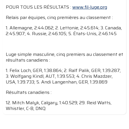
POUR TOUS LES RÉSULTATS :
www.fil-luge.org
Relais par équipes, cinq premières au classement :
1. Allemagne, 2:44.062; 2. Lettonie, 2:45.614; 3. Canada,
2:45.907; 4. Russie, 2:46.105; 5. États-Unis, 2:46.145
Luge simple masculine, cinq premiers au classement et
résultats canadiens :
1. Felix Loch, GER, 1:38.864; 2. Ralf Palik, GER, 1:39.287;
3. Wolfgang Kindl, AUT, 1:39.553; 4. Chris Mazdzer,
USA, 1:39.733; 5. Andi Langenhan, GER, 1:39.869
Résultats canadiens :
12. Mitch Malyk, Calgary, 1:40.529; 29. Reid Watts,
Whistler, C-B, DNQ