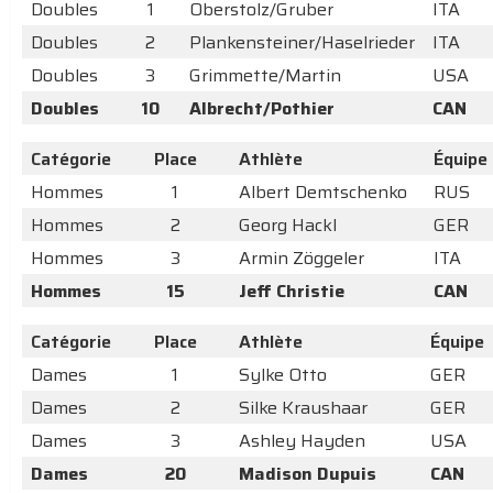
Doubles
1
Oberstolz/Gruber
ITA
Doubles
2
Plankensteiner/Haselrieder
ITA
Doubles
3
Grimmette/Martin
USA
Doubles
10
Albrecht/Pothier
CAN
Catégorie
Place
Athlète
Équipe
Hommes
1
Albert Demtschenko
RUS
Hommes
2
Georg Hackl
GER
Hommes
3
Armin Zöggeler
ITA
Hommes
15
Jeff Christie
CAN
Catégorie
Place
Athlète
Équipe
Dames
1
Sylke Otto
GER
Dames
2
Silke Kraushaar
GER
Dames
3
Ashley Hayden
USA
Dames
20
Madison Dupuis
CAN