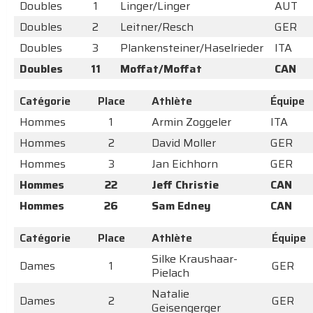
Doubles
1
Linger/Linger
AUT
Doubles
2
Leitner/Resch
GER
Doubles
3
Plankensteiner/Haselrieder
ITA
Doubles
11
Moffat/Moffat
CAN
Catégorie
Place
Athlète
Équipe
Hommes
1
Armin Zoggeler
ITA
Hommes
2
David Moller
GER
Hommes
3
Jan Eichhorn
GER
Hommes
22
Jeff Christie
CAN
Hommes
26
Sam Edney
CAN
Catégorie
Place
Athlète
Équipe
Silke Kraushaar-
Dames
1
GER
Pielach
Natalie
Dames
2
GER
Geisengerger