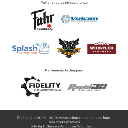
Partenaires de niveau bronze
Partenaires techniques
© Copyright 2024 - 2026 Association canadienne de luge.
Tous droits réservés.
Site by
J. Klassen
Vancouver Web Design
.