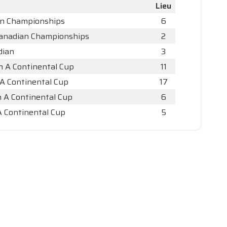
Lieu
an Championships
6
Canadian Championships
2
dian
3
h A Continental Cup
11
A Continental Cup
17
h A Continental Cup
6
A Continental Cup
5