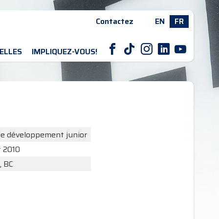
Contactez
EN
FR
F
T
I
L
Y
ELLES
IMPLIQUEZ-VOUS!
de développement junior
t 2010
, BC