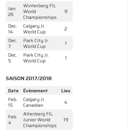
Winterberg FIL
Jan.
World
9
26
Championships
Dec.
Calgary Jr.
2
14
World Cup
Dec.
Park City Jr.
1
7
World Cup
Dec.
Park City Jr.
1
5
World Cup
SAISON 2017/2018
Date
Événement
Lieu
Feb.
Calgary Jr.
4
15
Canadian
Altenberg FIL
Feb.
Junior World
19
4
Championships