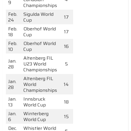
9
Championships
Feb.
Sigulda World
17
24
Cup
Feb.
Oberhof World
17
18
Cup
Feb.
Oberhof World
16
10
Cup
Altenberg FIL
Jan.
U23 World
5
28
Championships
Altenberg FIL
Jan.
World
14
28
Championships
Jan.
Innsbruck
18
13
World Cup
Jan.
Winterberg
15
6
World Cup
Dec.
Whistler World