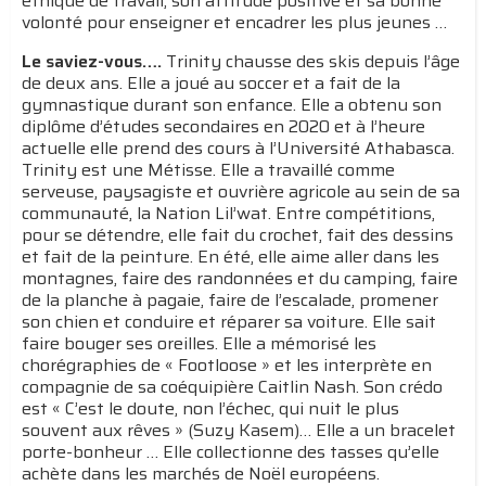
éthique de travail, son attitude positive et sa bonne
volonté pour enseigner et encadrer les plus jeunes …
Le saviez-vous….
Trinity chausse des skis depuis l’âge
de deux ans. Elle a joué au soccer et a fait de la
gymnastique durant son enfance. Elle a obtenu son
diplôme d’études secondaires en 2020 et à l’heure
actuelle elle prend des cours à l’Université Athabasca.
Trinity est une Métisse. Elle a travaillé comme
serveuse, paysagiste et ouvrière agricole au sein de sa
communauté, la Nation Lil’wat. Entre compétitions,
pour se détendre, elle fait du crochet, fait des dessins
et fait de la peinture. En été, elle aime aller dans les
montagnes, faire des randonnées et du camping, faire
de la planche à pagaie, faire de l’escalade, promener
son chien et conduire et réparer sa voiture. Elle sait
faire bouger ses oreilles. Elle a mémorisé les
chorégraphies de « Footloose » et les interprète en
compagnie de sa coéquipière Caitlin Nash. Son crédo
est « C’est le doute, non l’échec, qui nuit le plus
souvent aux rêves » (Suzy Kasem)… Elle a un bracelet
porte-bonheur … Elle collectionne des tasses qu’elle
achète dans les marchés de Noël européens.