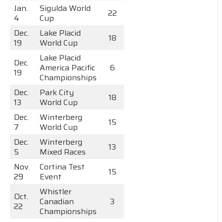
Jan.
Sigulda World
22
4
Cup
Dec.
Lake Placid
18
19
World Cup
Lake Placid
Dec.
America Pacific
6
19
Championships
Dec.
Park City
18
13
World Cup
Dec.
Winterberg
15
7
World Cup
Dec.
Winterberg
13
5
Mixed Races
Nov.
Cortina Test
15
29
Event
Whistler
Oct.
Canadian
3
22
Championships