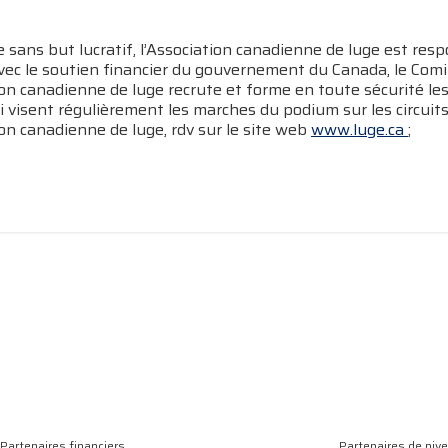
sans but lucratif, l’Association canadienne de luge est res
vec le soutien financier du gouvernement du Canada, le Com
ion canadienne de luge recrute et forme en toute sécurité le
i visent régulièrement les marches du podium sur les circuit
ion canadienne de luge, rdv sur le site web
www.luge.ca
;
Partenaires financiers
Partenaires de niv