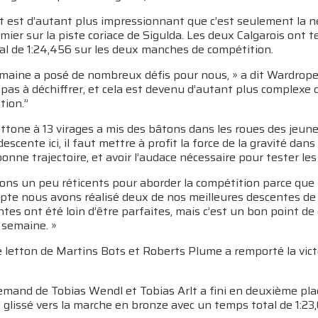
at est d’autant plus impressionnant que c’est seulement la
mier sur la piste coriace de Sigulda. Les deux Calgarois ont 
al de 1:24,456 sur les deux manches de compétition.
maine a posé de nombreux défis pour nous, » a dit Wardrope,
 pas à déchiffrer, et cela est devenu d’autant plus complexe 
tion.”
ettone à 13 virages a mis des bâtons dans les roues des jeune
descente ici, il faut mettre à profit la force de la gravité dans
 bonne trajectoire, et avoir l’audace nécessaire pour tester les
ions un peu réticents pour aborder la compétition parce que
pte nous avons réalisé deux de nos meilleures descentes de 
tes ont été loin d’être parfaites, mais c’est un bon point de
 semaine. »
 letton de Martins Bots et Roberts Plume a remporté la victo
emand de Tobias Wendl et Tobias Arlt a fini en deuxième plac
glissé vers la marche en bronze avec un temps total de 1:23