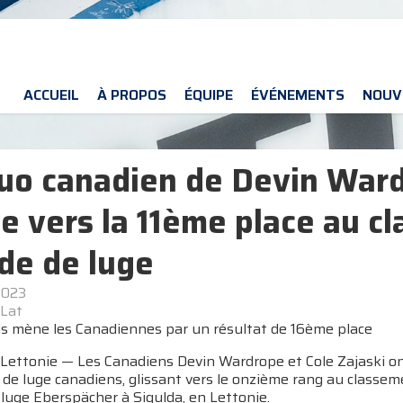
ACCUEIL
À PROPOS
ÉQUIPE
ÉVÉNEMENTS
NOUV
uo canadien de Devin Ward
se vers la 11ème place au 
e de luge
2023
Lat
lis mène les Canadiennes par un résultat de 16ème place
Lettonie — Les Canadiens Devin Wardrope et Cole Zajaski on
 de luge canadiens, glissant vers le onzième rang au classe
luge Eberspächer à Sigulda, en Lettonie.