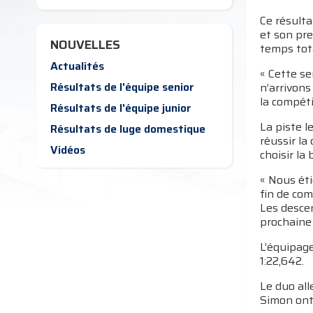
Ce résult
et son pre
NOUVELLES
temps tot
Actualités
« Cette se
Résultats de l'équipe senior
n’arrivons
la compéti
Résultats de l'équipe junior
La piste l
Résultats de luge domestique
réussir la 
Vidéos
choisir la
« Nous ét
fin de com
Les descen
prochaine
L’équipage
1:22,642.
Le duo all
Simon ont 