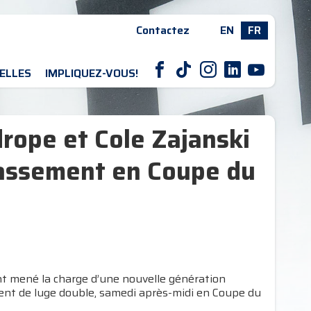
Contactez
EN
FR
F
T
I
L
Y
ELLES
IMPLIQUEZ-VOUS!
rope et Cole Zajanski
classement en Coupe du
t mené la charge d’une nouvelle génération
ment de luge double, samedi après-midi en Coupe du