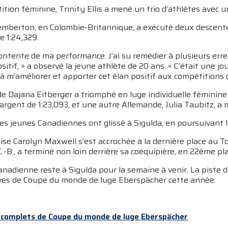
tion féminine, Trinity Ellis a mené un trio d’athlètes avec u
 Pemberton, en Colombie-Britannique, a exécuté deux descent
 1:24,329.
contente de ma performance. J’ai su remédier à plusieurs err
ositif, » a observé la jeune athlète de 20 ans. « C’était une 
à m’améliorer et apporter cet élan positif aux compétitions 
e Dajana Eitberger a triomphé en luge individuelle féminine 
rgent de 1:23,093, et une autre Allemande, Julia Taubitz, a m
s jeunes Canadiennes ont glissé à Sigulda, en poursuivant le
ise Carolyn Maxwell s’est accrochée à la dernière place au T
C.-B., a terminé non loin derrière sa coéquipière, en 22ème pl
anadienne reste à Sigulda pour la semaine à venir. La piste 
ves de Coupe du monde de luge Eberspächer cette année.
 complets de Coupe du monde de luge
Eberspächer