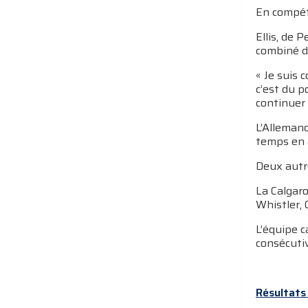
En compéti
Ellis, de
combiné de
« Je suis 
c’est du p
continuer 
L’Allemand
temps en a
Deux autre
La Calgaro
Whistler, 
L’équipe c
consécuti
Résultats