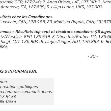
aushaar, GER, 1:27:248; 2. Anna Orlova, LAT, 1:27:310; 3. Na
Antonova, ITA, 1:27:639; 5. Liliya Ludan, UKR, 1:27:803.
sultats chez les Canadiennes:
Lauscher, CAN, 1:28:486; 23. Madison Dupuis, CAN, 1:31:673
mmes – Résultats top sept et résultats canadiens: (16 luges
ütz/Wustlich, GER, 1:26:539; 2. Oberstolz/Gruber, ITA, 1:26:
hiegl, AUT, 1:26:804; 5. Linger/Linger, AUT, 1:26:892; 6. Sc
:882.
- 30 -
S D'INFORMATION:
rnan
t relations publiques
recteur des communications
247-5423
585-0254