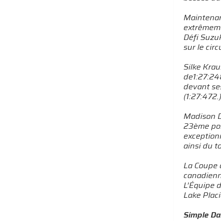
Maintenan
extrêmeme
Défi Suzuk
sur le cir
Silke Kra
de1:27:248
devant se
(1:27:472.
Madison Du
23ème pos
exceptionn
ainsi du t
La Coupe 
canadienne
L’Équipe 
Lake Placi
Simple Dam