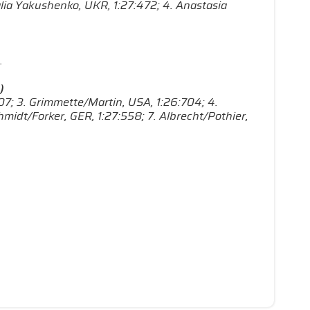
talia Yakushenko, UKR, 1:27:472; 4. Anastasia
.
)
607; 3. Grimmette/Martin, USA, 1:26:704; 4.
hmidt/Forker, GER, 1:27:558; 7. Albrecht/Pothier,