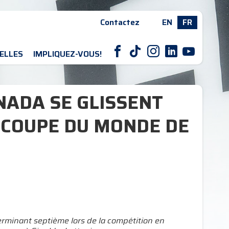
Contactez
EN
FR
F
T
I
L
Y
ELLES
IMPLIQUEZ-VOUS!
NADA SE GLISSENT
A COUPE DU MONDE DE
erminant septième lors de la compétition en