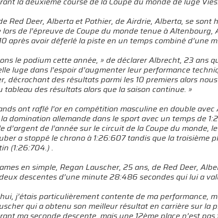
rant la deuxième course de la Coupe du monde de luge Viess
de Red Deer, Alberta et Pothier, de Airdrie, Alberta, se sont
 lors de l’épreuve de Coupe du monde tenue à Altenbourg, 
 10 après avoir déferlé la piste en un temps combiné d’une 
ons le podium cette année, » de déclarer Albrecht, 23 ans qui
lle luge dans l’espoir d’augmenter leur performance techniq
er, décrochant des résultats parmi les 10 premiers alors nou
 tableau des résultats alors que la saison continue. »
ands ont raflé l’or en compétition masculine en double avec
 la domination allemande dans le sport avec un temps de 1
e d’argent de l’année sur le circuit de la Coupe du monde, l
uber a stoppé le chrono à 1:26:607 tandis que la troisième 
in (1:26:704.) .
ames en simple, Regan Lauscher, 25 ans, de Red Deer, Alberta
deux descentes d’une minute 28:486 secondes qui lui a valu
hui, j’étais particulièrement contente de ma performance, mai
uscher qui a obtenu son meilleur résultat en carrière sur la 
ant ma seconde descente, mais une 12ème place n’est pas tro