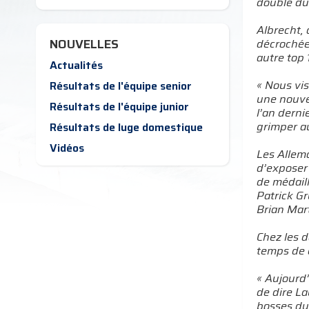
double du
Albrecht, 
NOUVELLES
décrochée
autre top
Actualités
« Nous vis
Résultats de l'équipe senior
une nouve
Résultats de l'équipe junior
l’an derni
grimper au
Résultats de luge domestique
Vidéos
Les Allem
d’exposer
de médaill
Patrick Gr
Brian Mart
Chez les d
temps de 
« Aujourd’
de dire La
bosses dur