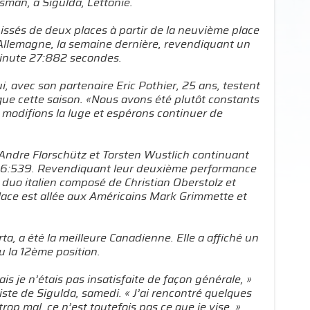
man, à Sigulda, Lettonie.
 hissés de deux places à partir de la neuvième place
Allemagne, la semaine dernière, revendiquant un
minute 27:882 secondes.
, avec son partenaire Eric Pothier, 25 ans, testent
ue cette saison. «Nous avons été plutôt constants
s modifions la luge et espérons continuer de
 Andre Florschütz et Torsten Wustlich continuant
:26:539. Revendiquant leur deuxième performance
e duo italien composé de Christian Oberstolz et
place est allée aux Américains Mark Grimmette et
, a été la meilleure Canadienne. Elle a affiché un
 la 12ème position.
s je n’étais pas insatisfaite de façon générale, »
piste de Sigulda, samedi. « J’ai rencontré quelques
p mal, ce n’est toutefois pas ce que je vise. »