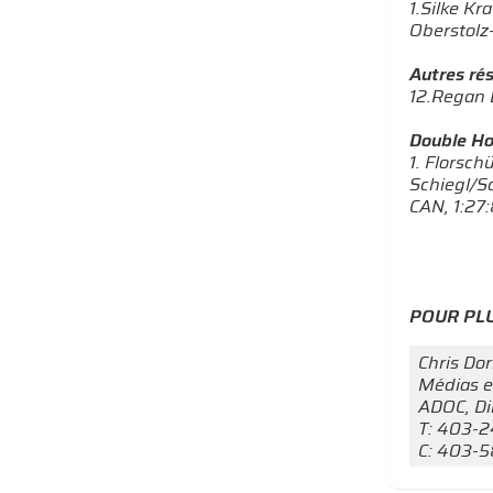
1.Silke Kr
Oberstolz-
Autres ré
12.Regan 
Double Ho
1. Florsch
Schiegl/Sc
CAN, 1:27
POUR PLU
Chris Do
Médias e
ADOC, Di
T: 403-
C: 403-