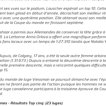
t ses vues sur le podium, Lauscher espérait un top 10. Cett
nt bien glissé en début d’année, décrochait son meilleur ré
i avec une quatrième position. Elle obtenait aussi son meille
cuit de la Coupe du monde en finissant septième.
ushaar a permis aux Allemandes de conserver la tête grâce 
. La Lettonne Anna Orlova a offert une magnifique performan
s fans locaux avec un temps de 1:27:310 tandis que Natalia 
)
puis, de Calgary, 17 ans, a été la seule autre femme arborant 
ition (1:31:673.) Dupuis a entamé la deuxième descente à l
elle première descente, mais a rencontré quelques difficul
op 15.
du monde de luge Viessman se poursuit dimanche avec l’épr
s ne feront pas partie de l’action puisque les hommes ne se
de luge canadienne participera à la troisième épreuve de Co
d.
es - Résultats Top cinq: (23 luges)