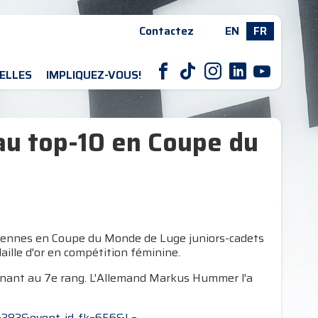
Contactez
EN
FR
F
T
I
L
Y
ELLES
IMPLIQUEZ-VOUS!
au top-10 en Coupe du
diennes en Coupe du Monde de Luge juniors-cadets
ille d'or en compétition féminine.
rminant au 7e rang. L'Allemand Markus Hummer l'a
id=383&event_id_fk=656&L=