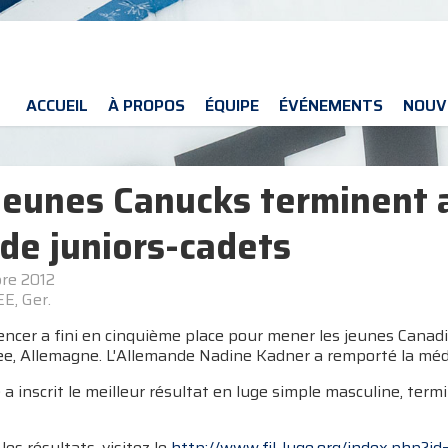
ACCUEIL
À PROPOS
ÉQUIPE
ÉVÉNEMENTS
NOUV
jeunes Canucks terminent 
e juniors-cadets
re 2012
E, Ger.
ncer a fini en cinquième place pour mener les jeunes Cana
ee, Allemagne. L'Allemande Nadine Kadner a remporté la méda
a inscrit le meilleur résultat en luge simple masculine, te
les résultats, visitez le
http://www.fil-luge.org/index.php?