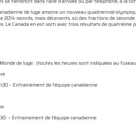
es se tiendront dans l’aire d’arrivée ou par téléphone, à la c
canadienne de luge amorce un nouveau quadriennal olympiq
e 2014 records, mais décevants, où des fractions de seconde 
. Le Canada en est sorti avec trois résultats de quatrième p
Monde de luge : (toutes les heures sont indiquées au fusea
bre
2h30 – Entrainement de l’équipe canadienne
re
30 – Entrainement de l’équipe canadienne