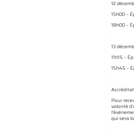
12 décemb
15h00 – É
18h00 – É
13 décemb
11h15 – É
15h45 – É
Accréditat
Pour rece
volonté d’
l’événemen
qui sera l