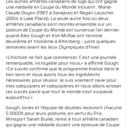
Les autres athlètes canadiens de luge qui ont gagné
une médaille en Coupe du Monde incluent : Marie-
Claude Doyon (1987 à Sarajevo) et Regan Lauscher
(2004 à Lake Placid). La seule autre fois où deux
athlètes canadiens sont montés ensemble sur un
podium de Coupe du Monde est survenue l’an dernier
quand Alex Gough et Kim McRae ont terminé
deuxième et troisième à Altenberg – juste quelques
semaines avant les Jeux Olympiques d’hiver.
«L’histoire ne fait que commencer. C’est une journée
remarquable, incroyable pour nous,» a affirmé Gough.
«Ce succès confirme que le programme évolue dans le
bon sens et nous avons tous les ingrédients
nécessaires pour réussir. Je suis vraiment ravie pour
mes coéquipiers et coéquipières et nous allons arroser
ces succès parce que tout le monde s’est surpassé
aujourd’hui.»
Gough, Jones et l’équipe de doubles recevront chacune
5 0000$ pour leurs podiums, en vertu du Prix
Winsport Sarah Burke, remis à tout athlète canadien
qui gagne une médaille durant une épreuve de Coupe