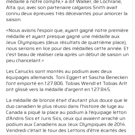
médaille à notre compte,» a dit Walker, de Cochrane,
Alta. qui, avec son partenaire calgarois Snith avait
connu deux épreuves très décevantes pour amorcer la
saison.
«Nous avions l’espoir que, ayant gagné notre première
médaille et ayant presque gagné une médaille aux
Jeux Olympiques (deux résultats de quatrième place),
nous serions en lice pour des médailles cette année. Et
c’est beau de réaliser cela après un début de saison un
peu chancelant.»
Les Canucks sont montés au podium avec deux
équipages allemands. Toni Eggert et Sascha Benecken
l’ont emporté en 1:27.806. Tobias Wendl et Tobias Arlt
ont glissé vers la médaille d’argent en 1:27.845.
La médaille de bronze était d’autant plus douce que le
duo canadien le plus réussi dans l’histoire de luge au
Canada a piqué la place au podium à l’équipage letton
d’Andris Sics et Juris Sics, ceux qui avaient arraché un
podium aux Canadiens aux Jeux Olympiques de 2014.
Vendredi c’était le tour des Lettons d’être écartés des