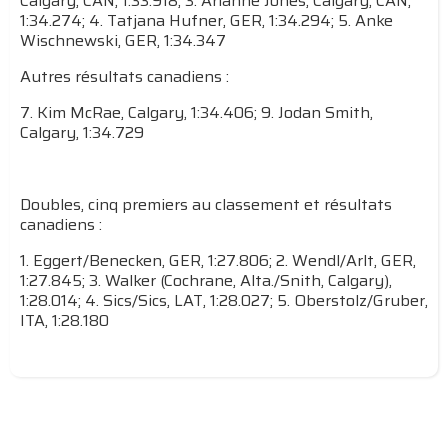
Calgary, CAN, 1:33.918; 3. Arianne Jones, Calgary, CAN,
1:34.274; 4. Tatjana Hufner, GER, 1:34.294; 5. Anke
Wischnewski, GER, 1:34.347
Autres résultats canadiens :
7. Kim McRae, Calgary, 1:34.406; 9. Jodan Smith,
Calgary, 1:34.729
Doubles, cinq premiers au classement et résultats
canadiens :
1. Eggert/Benecken, GER, 1:27.806; 2. Wendl/Arlt, GER,
1:27.845; 3. Walker (Cochrane, Alta./Snith, Calgary),
1:28.014; 4. Sics/Sics, LAT, 1:28.027; 5. Oberstolz/Gruber,
ITA, 1:28.180