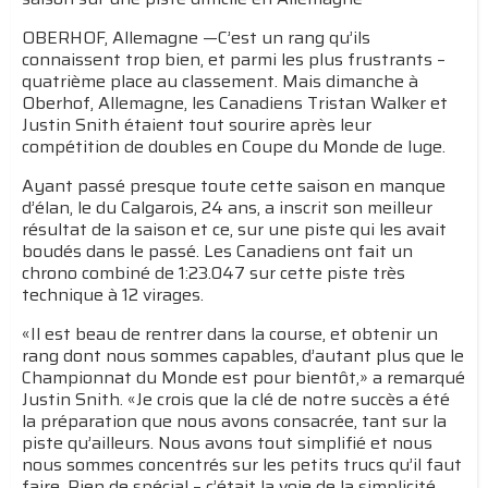
OBERHOF, Allemagne —C’est un rang qu’ils
connaissent trop bien, et parmi les plus frustrants –
quatrième place au classement. Mais dimanche à
Oberhof, Allemagne, les Canadiens Tristan Walker et
Justin Snith étaient tout sourire après leur
compétition de doubles en Coupe du Monde de luge.
Ayant passé presque toute cette saison en manque
d’élan, le du Calgarois, 24 ans, a inscrit son meilleur
résultat de la saison et ce, sur une piste qui les avait
boudés dans le passé. Les Canadiens ont fait un
chrono combiné de 1:23.047 sur cette piste très
technique à 12 virages.
«Il est beau de rentrer dans la course, et obtenir un
rang dont nous sommes capables, d’autant plus que le
Championnat du Monde est pour bientôt,» a remarqué
Justin Snith. «Je crois que la clé de notre succès a été
la préparation que nous avons consacrée, tant sur la
piste qu’ailleurs. Nous avons tout simplifié et nous
nous sommes concentrés sur les petits trucs qu’il faut
faire. Rien de spécial – c’était la voie de la simplicité,