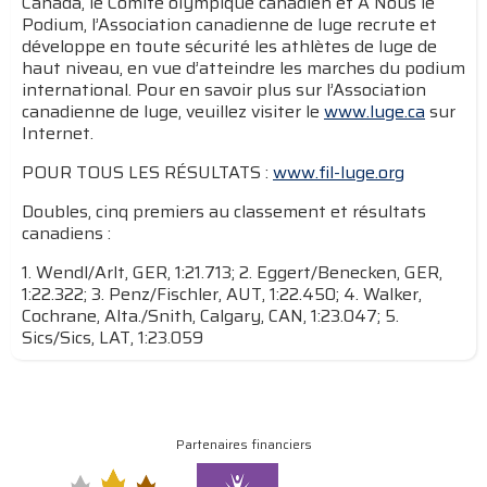
Canada, le Comité olympique canadien et À Nous le
Podium, l’Association canadienne de luge recrute et
développe en toute sécurité les athlètes de luge de
haut niveau, en vue d’atteindre les marches du podium
international. Pour en savoir plus sur l’Association
canadienne de luge, veuillez visiter le
www.luge.ca
sur
Internet.
POUR TOUS LES RÉSULTATS :
www.fil-luge.org
Doubles, cinq premiers au classement et résultats
canadiens :
1. Wendl/Arlt, GER, 1:21.713; 2. Eggert/Benecken, GER,
1:22.322; 3. Penz/Fischler, AUT, 1:22.450; 4. Walker,
Cochrane, Alta./Snith, Calgary, CAN, 1:23.047; 5.
Sics/Sics, LAT, 1:23.059
Partenaires financiers