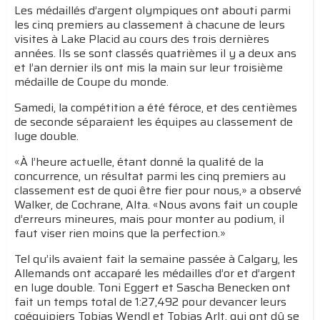
Les médaillés d’argent olympiques ont abouti parmi
les cinq premiers au classement à chacune de leurs
visites à Lake Placid au cours des trois dernières
années. Ils se sont classés quatrièmes il y a deux ans
et l’an dernier ils ont mis la main sur leur troisième
médaille de Coupe du monde.
Samedi, la compétition a été féroce, et des centièmes
de seconde séparaient les équipes au classement de
luge double.
«À l’heure actuelle, étant donné la qualité de la
concurrence, un résultat parmi les cinq premiers au
classement est de quoi être fier pour nous,» a observé
Walker, de Cochrane, Alta. «Nous avons fait un couple
d’erreurs mineures, mais pour monter au podium, il
faut viser rien moins que la perfection.»
Tel qu’ils avaient fait la semaine passée à Calgary, les
Allemands ont accaparé les médailles d’or et d’argent
en luge double. Toni Eggert et Sascha Benecken ont
fait un temps total de 1:27,492 pour devancer leurs
coéquipiers Tobias Wendl et Tobias Arlt, qui ont dû se