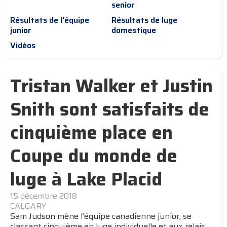
senior
Résultats de l'équipe
Résultats de luge
junior
domestique
Vidéos
Tristan Walker et Justin
Snith sont satisfaits de
cinquième place en
Coupe du monde de
luge à Lake Placid
15 décembre 2018
CALGARY
Sam Judson mène l’équipe canadienne junior, se
classant cinquième en luge individuelle et aux relais