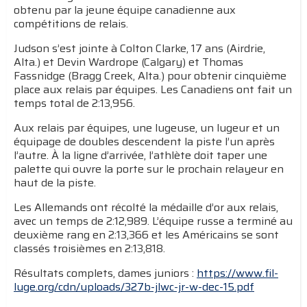
obtenu par la jeune équipe canadienne aux
compétitions de relais.
Judson s’est jointe à Colton Clarke, 17 ans (Airdrie,
Alta.) et Devin Wardrope (Calgary) et Thomas
Fassnidge (Bragg Creek, Alta.) pour obtenir cinquième
place aux relais par équipes. Les Canadiens ont fait un
temps total de 2:13,956.
Aux relais par équipes, une lugeuse, un lugeur et un
équipage de doubles descendent la piste l’un après
l’autre. À la ligne d’arrivée, l’athlète doit taper une
palette qui ouvre la porte sur le prochain relayeur en
haut de la piste.
Les Allemands ont récolté la médaille d’or aux relais,
avec un temps de 2:12,989. L’équipe russe a terminé au
deuxième rang en 2:13,366 et les Américains se sont
classés troisièmes en 2:13,818.
Résultats complets, dames juniors :
https://www.fil-
luge.org/cdn/uploads/327b-jlwc-jr-w-dec-15.pdf