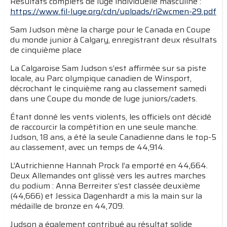
Résultats complets de luge individuelle masculine :
https://www.fil-luge.org/cdn/uploads/rl2wcmen-29.pdf
Sam Judson mène la charge pour le Canada en Coupe
du monde junior à Calgary, enregistrant deux résultats
de cinquième place
La Calgaroise Sam Judson s’est affirmée sur sa piste
locale, au Parc olympique canadien de Winsport,
décrochant le cinquième rang au classement samedi
dans une Coupe du monde de luge juniors/cadets.
Étant donné les vents violents, les officiels ont décidé
de raccourcir la compétition en une seule manche.
Judson, 18 ans, a été la seule Canadienne dans le top-5
au classement, avec un temps de 44,914.
L’Autrichienne Hannah Prock l’a emporté en 44,664.
Deux Allemandes ont glissé vers les autres marches
du podium : Anna Berreiter s’est classée deuxième
(44,666) et Jessica Dagenhardt a mis la main sur la
médaille de bronze en 44,709.
Judson a également contribué au résultat solide