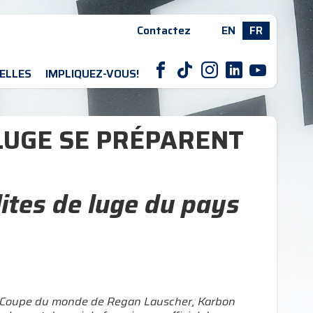
Contactez
EN
FR
F
T
I
L
Y
ELLES
IMPLIQUEZ-VOUS!
LUGE SE PRÉPARENT
lites de luge du pays
 en Coupe du monde de Regan Lauscher, Karbon