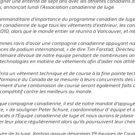
igner une entente de sept ans avec les athlètes canadiens de 
, annonçait lundi l'Association canadienne de luge.
ommanditaire d'importance du programme canadien de luge, 
e canadienne de luge tous les vêtements d'extérieur, les co
2010, alors que le monde entier se réunira à Vancouver, et 
mmes ravis d'avoir une compagnie canadienne appuyant notr
es de podium international, » de dire Tim Farstad, Directeu
rtenaire dévoué de notre équipe pendant de nombreuses ann
technologies en matière de vêtements afin d'aider nos athlète
rira un vêtement technique et de course à la fine pointe te
formance du Canada de se mesurer à leurs concurrents des a
ment d'une combinaison de course seront également faits afi
compétitif contre les meilleurs au monde.
que compagnie canadienne, il est de notre mandat d'appuyer 
ite, » de souligner Peter Schure, coordonnateur d' équipe e
ociés à l'Équipe canadienne de luge et nous aurons le plaisir
er leur place régulièrement alors qu'ils poursuivent leur che
rivée de la luge, Karbon appuie désormais 19 équipes de Cou