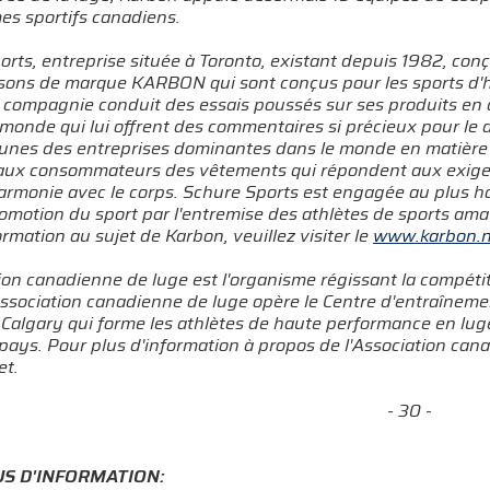
s sportifs canadiens.
rts, entreprise située à Toronto, existant depuis 1982, con
sons de marque KARBON qui sont conçus pour les sports d'hiv
La compagnie conduit des essais poussés sur ses produits en
monde qui lui offrent des commentaires si précieux pour le
unes des entreprises dominantes dans le monde en matière de
aux consommateurs des vêtements qui répondent aux exige
armonie avec le corps. Schure Sports est engagée au plus ha
omotion du sport par l'entremise des athlètes de sports ama
ormation au sujet de Karbon, veuillez visiter le
www.karbon.n
ion canadienne de luge est l'organisme régissant la compéti
'Association canadienne de luge opère le Centre d'entraîne
Calgary qui forme les athlètes de haute performance en luge
 pays. Pour plus d'information à propos de l'Association cana
et.
- 30 -
S D'INFORMATION: