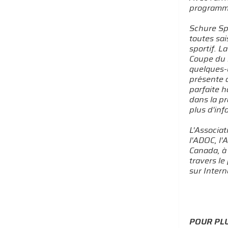
programme
Schure Spo
toutes sai
sportif. 
Coupe du 
quelques-
présente 
parfaite h
dans la pr
plus d'inf
L'Associat
l'ADOC, l
Canada, à 
travers le
sur Intern
POUR PLU