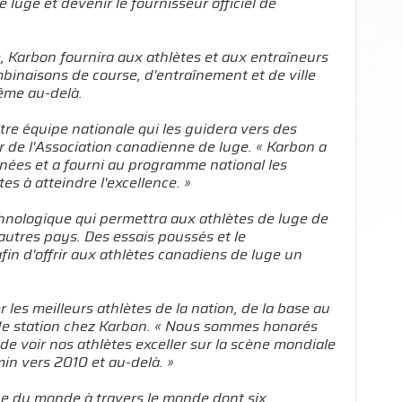
luge et devenir le fournisseur officiel de
Karbon fournira aux athlètes et aux entraîneurs
mbinaisons de course, d'entraînement et de ville
même au-delà.
e équipe nationale qui les guidera vers des
r de l'Association canadienne de luge. « Karbon a
ées et a fourni au programme national les
s à atteindre l'excellence. »
chnologique qui permettra aux athlètes de luge de
utres pays. Des essais poussés et le
n d'offrir aux athlètes canadiens de luge un
les meilleurs athlètes de la nation, de la base au
t de station chez Karbon. « Nous sommes honorés
 de voir nos athlètes exceller sur la scène mondiale
min vers 2010 et au-delà. »
pe du monde à travers le monde dont six