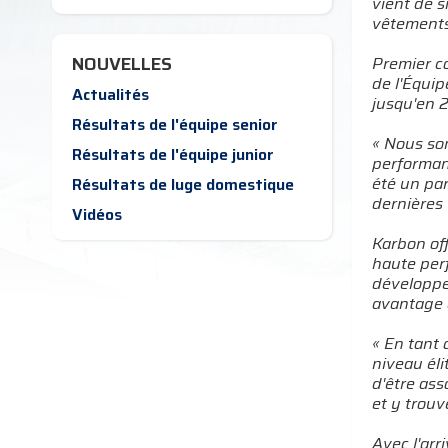
vient de s
vêtements
NOUVELLES
Premier c
de l'Équip
Actualités
jusqu'en 
Résultats de l'équipe senior
« Nous so
Résultats de l'équipe junior
performanc
été un pa
Résultats de luge domestique
dernières 
Vidéos
Karbon off
haute per
développe
avantage 
« En tant 
niveau él
d'être ass
et y trouv
Avec l'ar