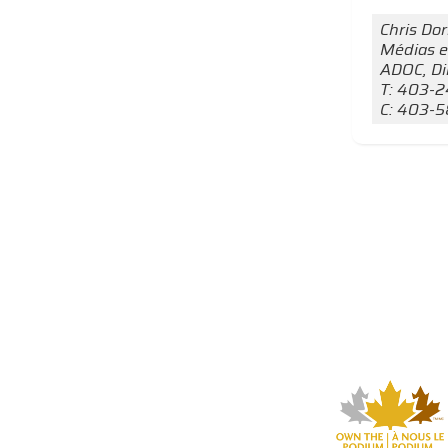
Chris Do
Médias e
ADOC, Di
T: 403-
C: 403-