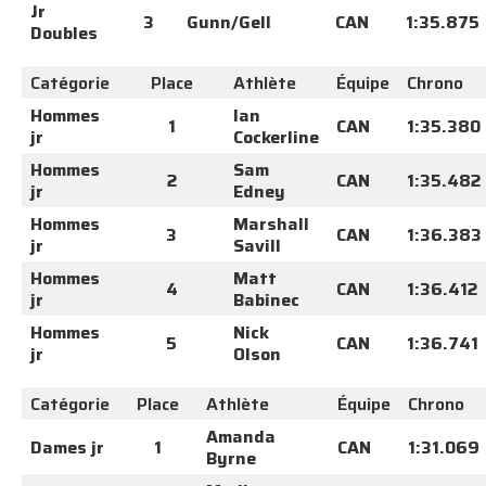
Jr
3
Gunn/Gell
CAN
1:35.875
Doubles
Catégorie
Place
Athlète
Équipe
Chrono
Hommes
Ian
1
CAN
1:35.380
jr
Cockerline
Hommes
Sam
2
CAN
1:35.482
jr
Edney
Hommes
Marshall
3
CAN
1:36.383
jr
Savill
Hommes
Matt
4
CAN
1:36.412
jr
Babinec
Hommes
Nick
5
CAN
1:36.741
jr
Olson
Catégorie
Place
Athlète
Équipe
Chrono
Amanda
Dames jr
1
CAN
1:31.069
Byrne