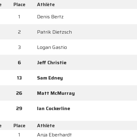
e
Place
Athlète
1
Denis Bertz
2
Patrik Dietzsch
3
Logan Gastio
6
Jeff Christie
13
Sam Edney
26
Matt McMurray
29
Ian Cockerline
e
Place
Athlète
1
Anja Eberhardt