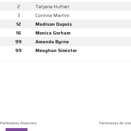
2
Tatjana Hufner
3
Corinna Martini
12
Madison Dupuis
16
Monica Gorham
99
Amanda Byrne
99
Meaghan Simister
Partenaires financiers
Partenaires de niv