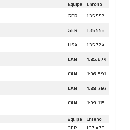
Équipe
Chrono
GER
1:35.552
GER
1:35.558
USA
1:35.724
CAN
1:35.874
CAN
1:36.591
CAN
1:38.797
CAN
1:39.115
Équipe
Chrono
GER
1:37.475