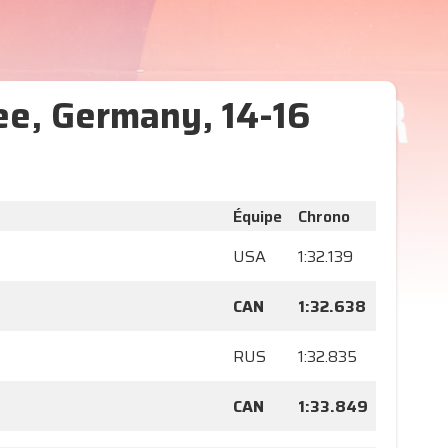
ee, Germany, 14-16
Équipe
Chrono
USA
1:32.139
CAN
1:32.638
RUS
1:32.835
CAN
1:33.849