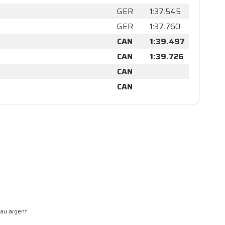
GER
1:37.545
GER
1:37.760
CAN
1:39.497
CAN
1:39.726
CAN
CAN
eau argent