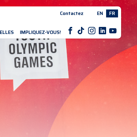
Contactez
EN
FR
F
T
I
L
Y
ELLES
IMPLIQUEZ-VOUS!