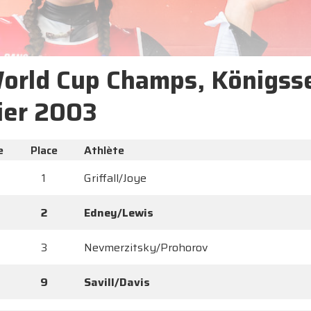
World Cup Champs, Königss
ier 2003
e
Place
Athlète
1
Griffall/Joye
2
Edney/Lewis
3
Nevmerzitsky/Prohorov
9
Savill/Davis