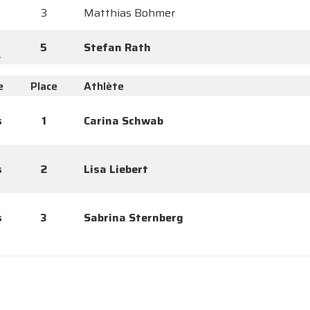
3
Matthias Bohmer
5
Stefan Rath
A
e
Place
Athlète
s
1
Carina Schwab
s
2
Lisa Liebert
s
3
Sabrina Sternberg