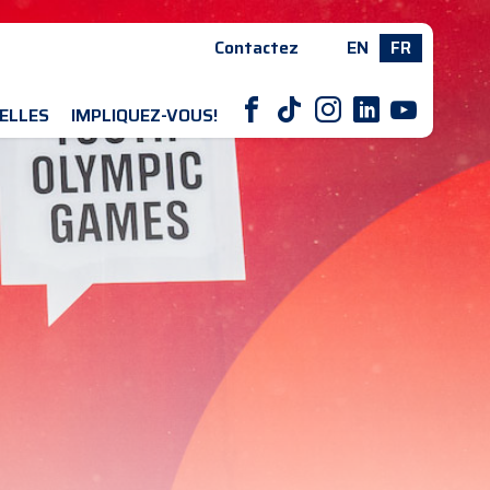
Contactez
EN
FR
F
T
I
L
Y
ELLES
IMPLIQUEZ-VOUS!