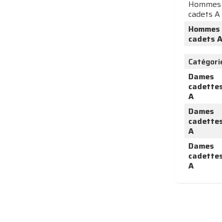
Hommes
cadets A
Hommes
cadets 
Catégori
Dames
cadette
A
Dames
cadette
A
Dames
cadette
A