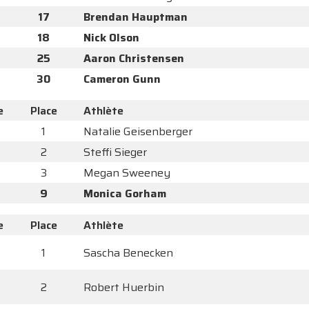
17
Brendan Hauptman
18
Nick Olson
25
Aaron Christensen
30
Cameron Gunn
e
Place
Athlète
1
Natalie Geisenberger
2
Steffi Sieger
3
Megan Sweeney
9
Monica Gorham
e
Place
Athlète
1
Sascha Benecken
2
Robert Huerbin