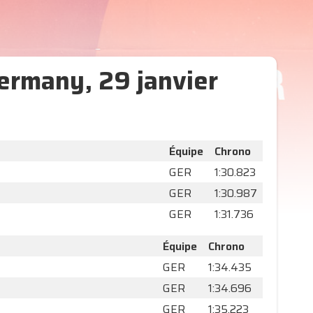
ermany, 29 janvier
Équipe
Chrono
GER
1:30.823
GER
1:30.987
GER
1:31.736
Équipe
Chrono
GER
1:34.435
GER
1:34.696
GER
1:35.223