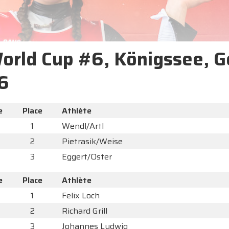
World Cup #6, Königssee, G
6
e
Place
Athlète
1
Wendl/Artl
2
Pietrasik/Weise
3
Eggert/Oster
e
Place
Athlète
1
Felix Loch
2
Richard Grill
3
Johannes Ludwig