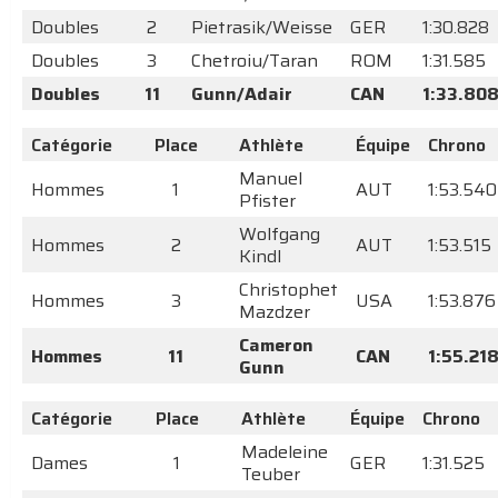
Doubles
2
Pietrasik/Weisse
GER
1:30.828
Doubles
3
Chetroiu/Taran
ROM
1:31.585
Doubles
11
Gunn/Adair
CAN
1:33.80
Catégorie
Place
Athlète
Équipe
Chrono
Manuel
Hommes
1
AUT
1:53.540
Pfister
Wolfgang
Hommes
2
AUT
1:53.515
Kindl
Christophet
Hommes
3
USA
1:53.876
Mazdzer
Cameron
Hommes
11
CAN
1:55.21
Gunn
Catégorie
Place
Athlète
Équipe
Chrono
Madeleine
Dames
1
GER
1:31.525
Teuber