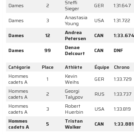
Steffi
Dames
2
GER
1:31.647
Sieger
Anastasia
Dames
3
USA
1:31.722
Young
Andrea
Dames
12
CAN
1:33.67
Petersen
Denae
Dames
99
CAN
DNF
Delcourt
Catégorie
Place
Athlète
Équipe
Chrono
Hommes
Kevin
1
GER
1:33.729
cadets A
Weihs
Hommes
Georgi
2
RUS
1:33.737
cadets A
Talypov
Hommes
Robert
3
USA
1:33.819
cadets A
Huerbin
Hommes
Tristan
5
CAN
1:33.881
cadets A
Walker