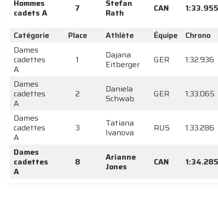
Hommes
Stefan
7
CAN
1:33.95
cadets A
Rath
Catégorie
Place
Athlète
Équipe
Chrono
Dames
Dajana
cadettes
1
GER
1:32.936
Eitberger
A
Dames
Daniela
cadettes
2
GER
1:33.065
Schwab
A
Dames
Tatiana
cadettes
3
RUS
1:33.286
Ivanova
A
Dames
Arianne
cadettes
8
CAN
1:34.28
Jones
A