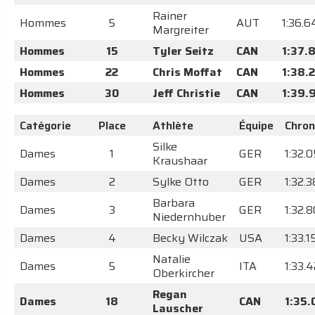
Rainer
Hommes
5
AUT
1:36.6
Margreiter
Hommes
15
Tyler Seitz
CAN
1:37.
Hommes
22
Chris Moffat
CAN
1:38.
Hommes
30
Jeff Christie
CAN
1:39.
Catégorie
Place
Athlète
Équipe
Chro
Silke
Dames
1
GER
1:32.
Kraushaar
Dames
2
Sylke Otto
GER
1:32.
Barbara
Dames
3
GER
1:32.8
Niedernhuber
Dames
4
Becky Wilczak
USA
1:33.1
Natalie
Dames
5
ITA
1:33.4
Oberkircher
Regan
Dames
18
CAN
1:35.
Lauscher