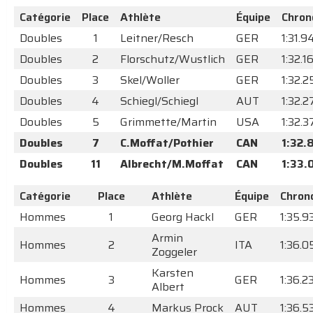
Catégorie
Place
Athlète
Équipe
Chron
Doubles
1
Leitner/Resch
GER
1:31.9
Doubles
2
Florschutz/Wustlich
GER
1:32.1
Doubles
3
Skel/Woller
GER
1:32.2
Doubles
4
Schiegl/Schiegl
AUT
1:32.2
Doubles
5
Grimmette/Martin
USA
1:32.3
Doubles
7
C.Moffat/Pothier
CAN
1:32.
Doubles
11
Albrecht/M.Moffat
CAN
1:33.
Catégorie
Place
Athlète
Équipe
Chron
Hommes
1
Georg Hackl
GER
1:35.9
Armin
Hommes
2
ITA
1:36.0
Zoggeler
Karsten
Hommes
3
GER
1:36.2
Albert
Hommes
4
Markus Prock
AUT
1:36.5