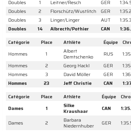
Doubles
1
Leitner/Resch
GER
1:34
Doubles
2
Florschütz/Wustlitch
GER
1:35.
Doubles
3
Linger/Linger
AUT
1:35.
Doubles
14
Albrecth/Pothier
CAN
1:36
Catégorie
Place
Athlète
Équipe
Chr
Albert
Hommes
1
RUS
1:3
Demtschenko
Hommes
2
Georg Hackl
GER
1:3
Hommes
3
David Möller
GER
1:3
Hommes
23
Jeff Christie
CAN
1:3
Catégorie
Place
Athlète
Équipe
Chro
Silke
Dames
1
CAN
1:35
Kraushaar
Barbara
Dames
2
GER
1:35
Niedernhuber