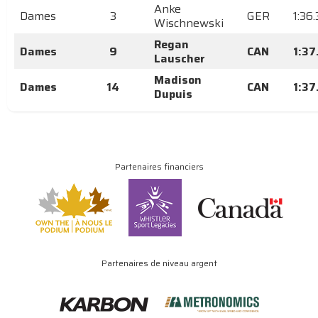
Anke
Dames
3
GER
1:36
Wischnewski
Regan
Dames
9
CAN
1:37
Lauscher
Madison
Dames
14
CAN
1:37
Dupuis
Partenaires financiers
Partenaires de niveau argent