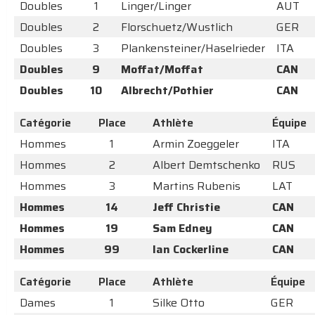
Doubles
1
Linger/Linger
AUT
Doubles
2
Florschuetz/Wustlich
GER
Doubles
3
Plankensteiner/Haselrieder
ITA
Doubles
9
Moffat/Moffat
CAN
Doubles
10
Albrecht/Pothier
CAN
Catégorie
Place
Athlète
Équipe
Hommes
1
Armin Zoeggeler
ITA
Hommes
2
Albert Demtschenko
RUS
Hommes
3
Martins Rubenis
LAT
Hommes
14
Jeff Christie
CAN
Hommes
19
Sam Edney
CAN
Hommes
99
Ian Cockerline
CAN
Catégorie
Place
Athlète
Équipe
Dames
1
Silke Otto
GER