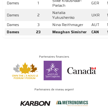
Silke Kraushaar-
Dames
1
GER
Pielach
Natalia
Dames
2
UKR
Yukushenko
Dames
3
Nina Reithmayer
AUT
Dames
23
Meaghan Simister
CAN
Partenaires financiers
Partenaires de niveau argent