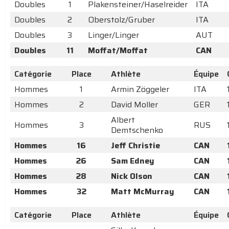
Doubles
1
Plakensteiner/Haselreider
ITA
Doubles
2
Oberstolz/Gruber
ITA
Doubles
3
Linger/Linger
AUT
Doubles
11
Moffat/Moffat
CAN
Catégorie
Place
Athlète
Équipe
Hommes
1
Armin Zöggeler
ITA
Hommes
2
David Moller
GER
Albert
Hommes
3
RUS
Demtschenko
Hommes
16
Jeff Christie
CAN
Hommes
26
Sam Edney
CAN
Hommes
28
Nick Olson
CAN
Hommes
32
Matt McMurray
CAN
Catégorie
Place
Athlète
Équipe