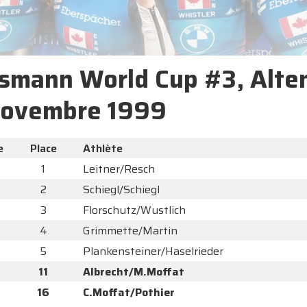
smann World Cup #3, Alte
novembre 1999
e
Place
Athlète
1
Leitner/Resch
2
Schiegl/Schiegl
3
Florschutz/Wustlich
4
Grimmette/Martin
5
Plankensteiner/Haselrieder
11
Albrecht/M.Moffat
16
C.Moffat/Pothier