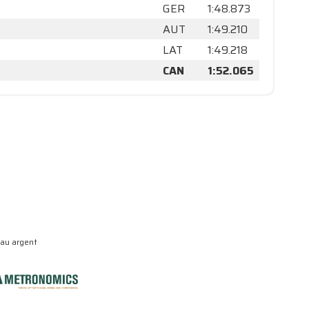
GER
1:48.873
AUT
1:49.210
LAT
1:49.218
CAN
1:52.065
eau argent