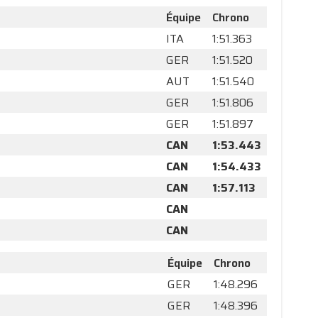
Équipe
Chrono
ITA
1:51.363
GER
1:51.520
AUT
1:51.540
GER
1:51.806
GER
1:51.897
CAN
1:53.443
CAN
1:54.433
CAN
1:57.113
CAN
CAN
Équipe
Chrono
GER
1:48.296
GER
1:48.396