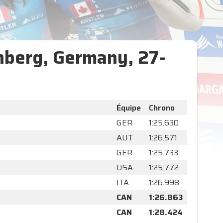
nberg, Germany, 27-
Équipe
Chrono
GER
1:25.630
AUT
1:26.571
GER
1:25.733
USA
1:25.772
ITA
1:26.998
CAN
1:26.863
CAN
1:28.424