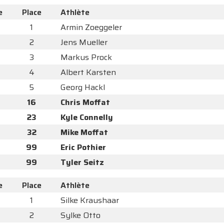
e
Place
Athlète
1
Armin Zoeggeler
2
Jens Mueller
3
Markus Prock
4
Albert Karsten
5
Georg Hackl
16
Chris Moffat
23
Kyle Connelly
32
Mike Moffat
99
Eric Pothier
99
Tyler Seitz
e
Place
Athlète
1
Silke Kraushaar
2
Sylke Otto