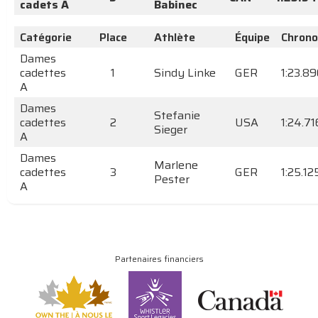
cadets A
Babinec
Catégorie
Place
Athlète
Équipe
Chrono
Dames
cadettes
1
Sindy Linke
GER
1:23.8
A
Dames
Stefanie
cadettes
2
USA
1:24.71
Sieger
A
Dames
Marlene
cadettes
3
GER
1:25.12
Pester
A
Partenaires financiers