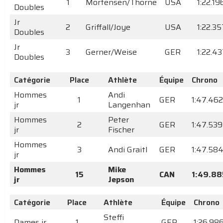
1
Mortensen/Thorne
USA
1:22.19
Doubles
Jr
2
Griffall/Joye
USA
1:22.35
Doubles
Jr
3
Gerner/Weise
GER
1:22.4
Doubles
Catégorie
Place
Athlète
Équipe
Chrono
Hommes
Andi
1
GER
1:47.462
jr
Langenhan
Hommes
Peter
2
GER
1:47.539
jr
Fischer
Hommes
3
Andi Graitl
GER
1:47.58
jr
Hommes
Mike
15
CAN
1:49.88
jr
Jepson
Catégorie
Place
Athlète
Équipe
Chrono
Steffi
Dames jr
1
GER
1:26.98