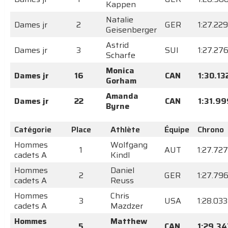
Kappen
Natalie
Dames jr
2
GER
1:27.229
Geisenberger
Astrid
Dames jr
3
SUI
1:27.27
Scharfe
Monica
Dames jr
16
CAN
1:30.13
Gorham
Amanda
Dames jr
22
CAN
1:31.99
Byrne
Catégorie
Place
Athlète
Équipe
Chrono
Hommes
Wolfgang
1
AUT
1:27.727
cadets A
Kindl
Hommes
Daniel
2
GER
1:27.79
cadets A
Reuss
Hommes
Chris
3
USA
1:28.033
cadets A
Mazdzer
Hommes
Matthew
5
CAN
1:29.34