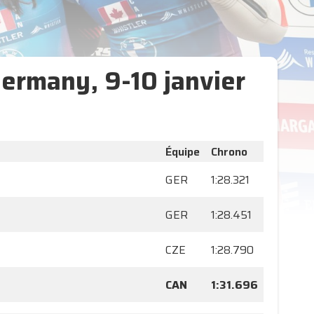
Germany, 9-10 janvier
Équipe
Chrono
GER
1:28.321
GER
1:28.451
CZE
1:28.790
CAN
1:31.696