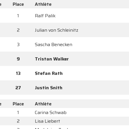
e
Place
Athlète
1
Ralf Palik
2
Julian von Schleinitz
3
Sascha Benecken
9
Tristan Walker
13
Stefan Rath
27
Justin Snith
e
Place
Athlète
1
Carina Schwab
2
Lisa Liebert