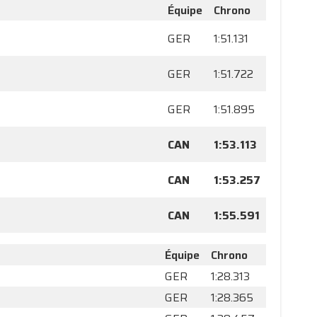
Équipe
Chrono
GER
1:51.131
GER
1:51.722
GER
1:51.895
CAN
1:53.113
CAN
1:53.257
CAN
1:55.591
Équipe
Chrono
GER
1:28.313
GER
1:28.365