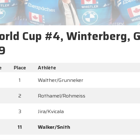
orld Cup #4, Winterberg, 
9
e
Place
Athlète
1
Walther/Grunneker
2
Rothamel/Rohmeiss
3
Jira/Kvicala
11
Walker/Snith