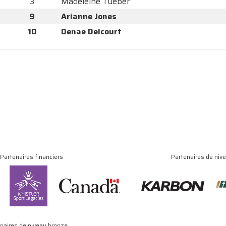
3
Madeleine Tueber
9
Arianne Jones
10
Denae Delcourt
Partenaires financiers
Partenaires de niv
naires de niveau bronze