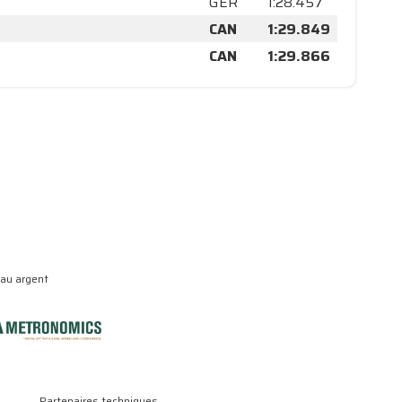
GER
1:28.457
CAN
1:29.849
CAN
1:29.866
eau argent
Partenaires techniques